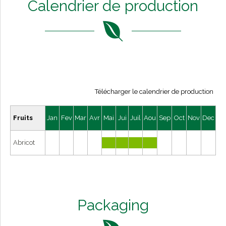
Calendrier de production
Télécharger le calendrier de production
Fruits
Jan
Fev
Mar
Avr
Mai
Jui
Juil
Aou
Sep
Oct
Nov
Dec
Abricot
Packaging